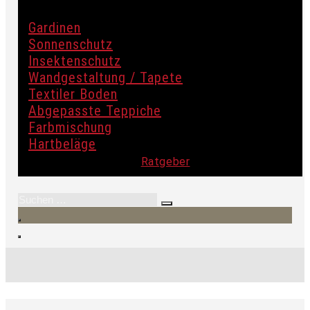
Gardinen
Sonnenschutz
Insektenschutz
Wandgestaltung / Tapete
Textiler Boden
Abgepasste Teppiche
Farbmischung
Hartbeläge
Ratgeber