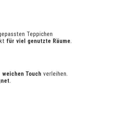
bgepassten Teppichen
ekt
für viel genutzte Räume
.
d
weichen Touch
verleihen.
gnet
.