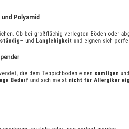
r und Polyamid
pichen. Ob bei großflächig verlegten Böden oder a
ständig
– und
Langlebigkeit
und eignen sich perf
spender
endet, die dem Teppichboden einen
samtigen
un
lege Bedarf
und sich meist
nicht für Allergiker ei
ie wiederum verklebt oder lose verlegt werden.