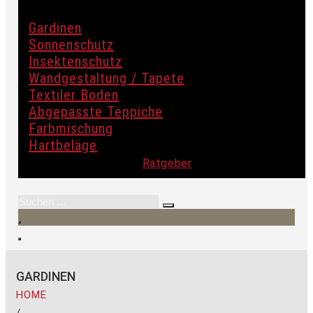
Gardinen
Sonnenschutz
Insektenschutz
Wandgestaltung / Tapete
Textiler Boden
Abgepasste Teppiche
Farbmischung
Hartbeläge
Ratgeber
GARDINEN
HOME