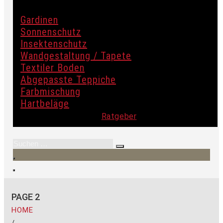
Gardinen
Sonnenschutz
Insektenschutz
Wandgestaltung / Tapete
Textiler Boden
Abgepasste Teppiche
Farbmischung
Hartbeläge
Ratgeber
PAGE 2
HOME