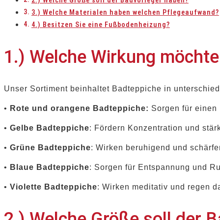
2.) Welche Größe soll der Badvorleger haben?
3.) Welche Materialen haben welchen Pflegeaufwand?
4.) Besitzen Sie eine Fußbodenheizung?
1.) Welche Wirkung möchte 
Unser Sortiment beinhaltet Badteppiche in unterschi
•
Rote und orangene Badteppiche:
Sorgen für einen 
•
Gelbe Badteppiche
: Fördern Konzentration und stär
•
Grüne Badteppiche
: Wirken beruhigend und schärfe
•
Blaue Badteppiche
: Sorgen für Entspannung und R
•
Violette Badteppiche
: Wirken meditativ und regen 
2.) Welche Größe soll der 